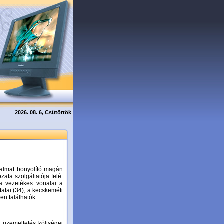
2026. 08. 6, Csütörtök
rgalmat bonyolító magán
ata szolgáltatója felé.
a vezetékes vonalai a
 tatai (34), a kecskeméti
en találhatók.
 üzemeltetés költségei