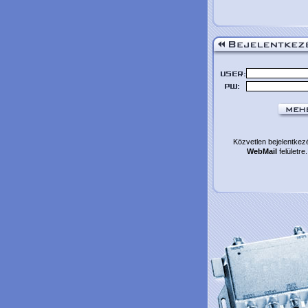
Közvetlen bejelentkez
WebMail
felületre.