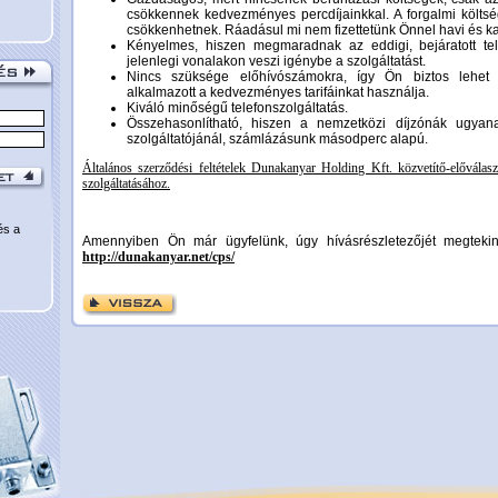
csökkennek kedvezményes percdíjainkkal. A forgalmi költs
csökkenhetnek. Ráadásul mi nem fizettetünk Önnel havi és kap
Kényelmes, hiszen megmaradnak az eddigi, bejáratott te
jelenlegi vonalakon veszi igénybe a szolgáltatást.
Nincs szüksége előhívószámokra, így Ön biztos lehe
alkalmazott a kedvezményes tarifáinkat használja.
Kiváló minőségű telefonszolgáltatás.
Összehasonlítható, hiszen a nemzetközi díjzónák ugyana
szolgáltatójánál, számlázásunk másodperc alapú.
Általános szerződési feltételek Dunakanyar Holding Kft. közvetítő-előválas
szolgáltatásához.
és a
Amennyiben Ön már ügyfelünk, úgy hívásrészletezőjét megtekinth
http://dunakanyar.net/cps/