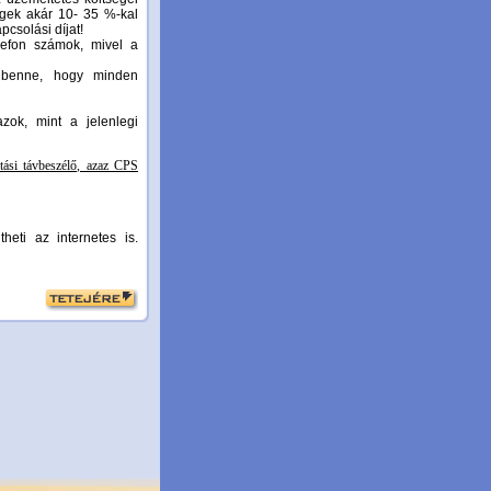
égek akár 10- 35 %-kal
csolási díjat!
lefon számok, mivel a
t benne, hogy minden
zok, mint a jelenlegi
ztási távbeszélő, azaz CPS
eti az internetes is.