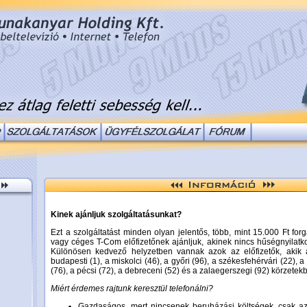
Kinek ajánljuk szolgáltatásunkat?
Ezt a szolgáltatást minden olyan jelentős, több, mint 15.000 Ft fo
vagy céges T-Com előfizetőnek ajánljuk, akinek nincs hűségnyilatkoz
Különösen kedvező helyzetben vannak azok az előfizetők, akik 
budapesti (1), a miskolci (46), a győri (96), a székesfehérvári (22), a
(76), a pécsi (72), a debreceni (52) és a zalaegerszegi (92) körzetekb
Miért érdemes rajtunk keresztül telefonálni?
Gazdaságos, mert nincsenek beruházási költségek, csak az