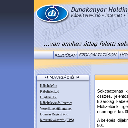
Kábeltelefon
Sokcsatornás k
Kábeltelevízió
összes, jelent
Digitális TV
kizárólag kábel
Kábeltelevíziós Internet
Előfizetőink i
Vezeték nélküli internet
csomagok közül 
Domain Regisztráció
A belépési díjakr
Követítő választás (CPS)
801