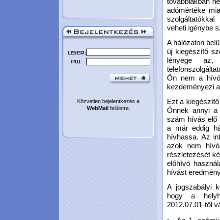
továbbiakban ne
adómértéke miat
szolgáltatókkal
veheti igénybe s
A hálózaton belü
új kiegészítő szo
lényege az,
telefonszolgálta
Ön nem a hívós
kezdeményezi a 
Ezt a kiegészítő
Közvetlen bejelentkezés a
WebMail
felületre.
Önnek annyi a 
szám hívás elő b
a már eddig há
hívhassa. Az i
azok nem hívós
részletezését ké
előhívó haszná
hívást eredmén
A jogszabályi kö
hogy a helyhe
2012.07.01-től vá