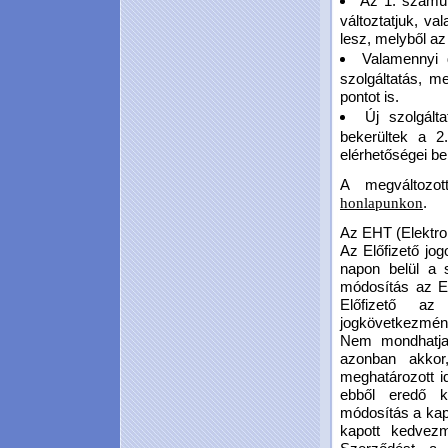
Az 1. számú 
változtatjuk, va
lesz, melyből az
Valamennyi 
szolgáltatás, m
pontot is.
Új szolgált
bekerültek a 2.
elérhetőségei be
A megváltozot
.
honlapunkon
Az EHT (Elektron
Az Előfizető jo
napon belül a 
módosítás az El
Előfizető az
jogkövetkezmény
Nem mondhatja 
azonban akkor,
meghatározott i
ebből eredő k
módosítás a kap
kapott kedvezm