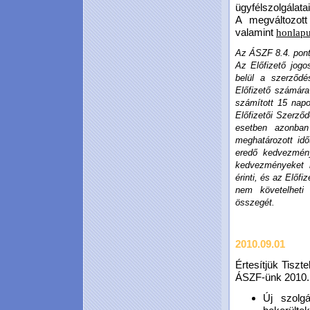
ügyfélszolgálata
A megváltozott
valamint
honlap
Az ÁSZF 8.4. pontj
Az Előfizető jogo
belül a szerződ
Előfizető számára
számított 15 napo
Előfizetői Szerződ
esetben azonban 
meghatározott idő
eredő kedvezmény
kedvezményeket 
érinti, és az Előfi
nem követelheti
összegét.
2010.09.01
Értesítjük Tiszt
ÁSZF-ünk 2010.10
Új szolgá