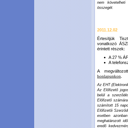
nem követelheti
összegét.
2011.12.02
Értesítjük Tis
vonatkozó ÁSZF
érintett részek:
A 27 % ÁFA
A telefon
A megváltozot
.
honlapunkon
Az EHT (Elektronik
Az Előfizető jogo
belül a szerződ
Előfizető számára
számított 15 napo
Előfizetői Szerződ
esetben azonban 
meghatározott idő
eredő kedvezmény