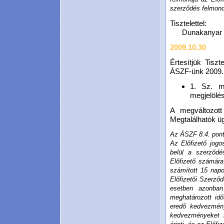
szerződés felmon
Tisztelettel:
Dunakanyar Ho
2009.10.30
Értesítjük Tiszt
ÁSZF-ünk 2009.12
1. Sz. me
megjelölé
A megváltozott
Megtalálhatók ü
Az ÁSZF 8.4. pontj
Az Előfizető jogo
belül a szerződ
Előfizető számára
számított 15 napo
Előfizetői Szerződ
esetben azonban 
meghatározott idő
eredő kedvezmény
kedvezményeket 