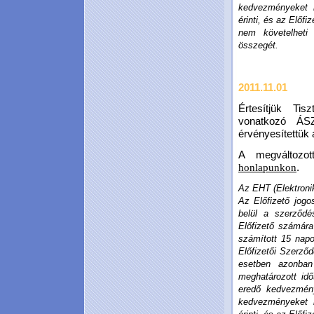
kedvezményeket 
érinti, és az Előfi
nem követelheti
összegét.
2011.11.01
Értesítjük Tis
vonatkozó ÁSZ
érvényesítettük
A megváltozot
.
honlapunkon
Az EHT (Elektronik
Az Előfizető jogo
belül a szerződ
Előfizető számára
számított 15 napo
Előfizetői Szerződ
esetben azonban 
meghatározott idő
eredő kedvezmény
kedvezményeket 