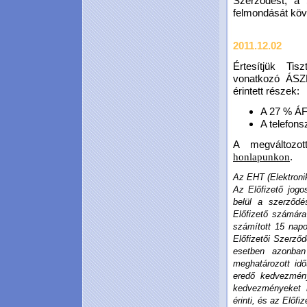
Szerződést, a 
felmondását köv
2011.12.02
Értesítjük Tis
vonatkozó ÁSZF
érintett részek:
A 27 % ÁFA
A telefon
A megváltozot
.
honlapunkon
Az EHT (Elektronik
Az Előfizető jogo
belül a szerződ
Előfizető számára
számított 15 napo
Előfizetői Szerződ
esetben azonban 
meghatározott idő
eredő kedvezmény
kedvezményeket 
érinti, és az Előfi