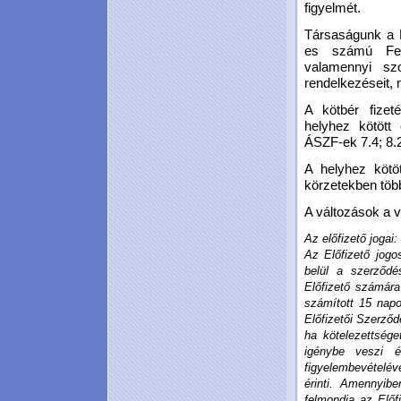
figyelmét.
Társaságunk a 
es számú Felh
valamennyi sz
rendelkezéseit, 
A kötbér fizet
helyhez kötött 
ÁSZF-ek 7.4; 8.2;
A helyhez kötöt
körzetekben töb
A változások a v
Az előfizető jogai:
Az Előfizető jogo
belül a szerződ
Előfizető számára
számított 15 napo
Előfizetői Szerződ
ha kötelezettsége
igénybe veszi 
figyelembevételé
érinti. Amennyib
felmondja az Előf