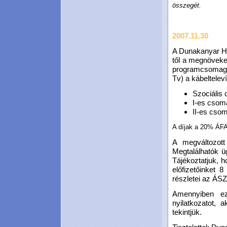
összegét.
2007.11.30
A Dunakanyar Hold
től a megnöveke
programcsomagb
Tv) a kábelteleví
Szociális 
I-es csoma
II-es csom
A díjak a 20% ÁFA
A megváltozott
Megtalálhatók ü
Tájékoztatjuk, 
előfizetőinket 
részletei az ÁSZ
Amennyiben ez
nyilatkozatot, 
tekintjük.