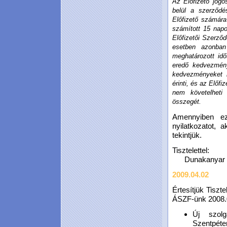
Az Előfizető jogo
belül a szerződ
Előfizető számára
számított 15 napo
Előfizetői Szerződ
esetben azonban 
meghatározott idő
eredő kedvezmény
kedvezményeket 
érinti, és az Előfi
nem követelheti
összegét.
Amennyiben ez
nyilatkozatot, 
tekintjük.
Tisztelettel:
Dunakanyar Ho
2009.04.02
Értesítjük Tiszt
ÁSZF-ünk 2008.03
Új szolg
Szentpéter