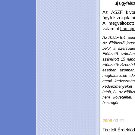
új ügyféls
Az ÁSZF kivona
ügyfélszolgálata
A megváltozott
valamint
honlap
Az ÁSZF 8.4. pontj
Az Előfizető jogo
belül a szerződ
Előfizető számára
számított 15 napo
Előfizetői Szerződ
esetben azonban 
meghatározott idő
eredő kedvezmény
kedvezményeket 
érinti, és az Előfi
nem követelheti
összegét.
2008.03.21
Tisztelt Érdeklőd