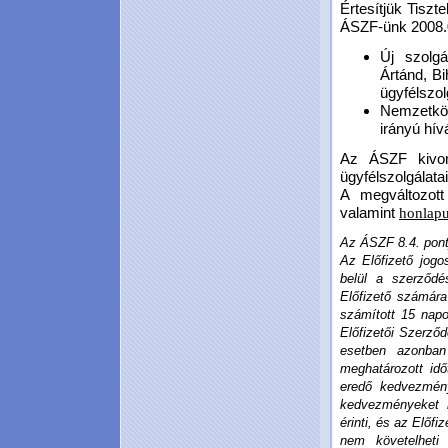
Értesítjük Tiszt
ÁSZF-ünk 2008.03
Új szolgá
Ártánd, Bi
ügyfélszol
Nemzetköz
irányú hív
Az ÁSZF kivona
ügyfélszolgálata
A megváltozott
valamint
honlap
Az ÁSZF 8.4. pontj
Az Előfizető jogo
belül a szerződ
Előfizető számára
számított 15 napo
Előfizetői Szerződ
esetben azonban 
meghatározott idő
eredő kedvezmény
kedvezményeket 
érinti, és az Előfi
nem követelheti