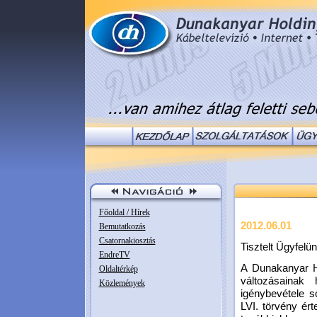
Főoldal / Hírek
2012.06.01
Bemutatkozás
Csatornakiosztás
Tisztelt Ügyfelün
EndreTV
A Dunakanyar Ho
Oldaltérkép
változásainak 
Közlemények
igénybevétele s
LVI. törvény ért