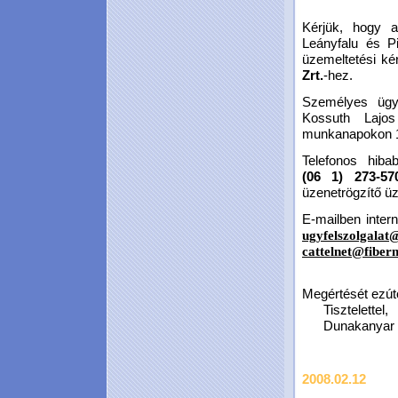
Kérjük, hogy a
Leányfalu és Pi
üzemeltetési ké
Zrt.
-hez.
Személyes ügyf
Kossuth Lajos
munkanapokon 10
Telefonos hiba
(06 1) 273-5
üzenetrögzítő ü
E-mailben inter
ugyfelszolgalat
cattelnet@fiber
Megértését ezút
Tisztelettel,
Dunakanyar Ho
2008.02.12