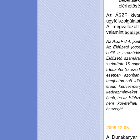
bekerülte
elérhetősé
Az ÁSZF kivona
ügyfélszolgálata
A megváltozott
valamint
honlap
Az ÁSZF 8.4. pontj
Az Előfizető jogo
belül a szerződ
Előfizető számára
számított 15 napo
Előfizetői Szerződ
esetben azonban 
meghatározott idő
eredő kedvezmény
kedvezményeket 
érinti, és az Előfi
nem követelheti
összegét.
2009.12.05
A Dunakanyar H