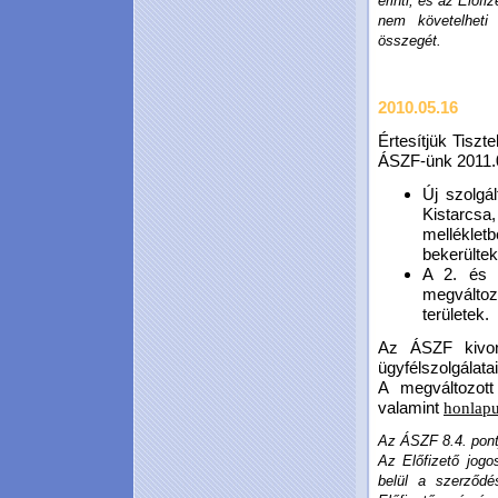
érinti, és az Előfi
nem követelheti
összegét.
2010.05.16
Értesítjük Tiszt
ÁSZF-ünk 2011.06
Új szolgál
Kistarcs
melléklet
bekerültek
A 2. és 3
megváltoz
területek.
Az ÁSZF kivona
ügyfélszolgálata
A megváltozott
valamint
honlap
Az ÁSZF 8.4. pontj
Az Előfizető jogo
belül a szerződ