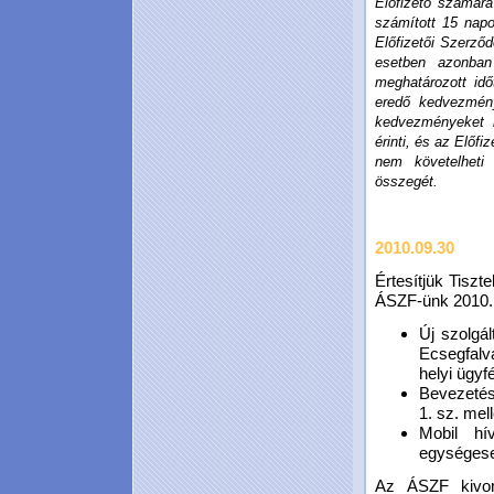
Előfizető számára
számított 15 napo
Előfizetői Szerződ
esetben azonban 
meghatározott idő
eredő kedvezmény
kedvezményeket 
érinti, és az Előfi
nem követelheti
összegét.
2010.09.30
Értesítjük Tiszt
ÁSZF-ünk 2010.11
Új szolgál
Ecsegfalva
helyi ügyf
Bevezetés
1. sz. mel
Mobil hív
egységesen
Az ÁSZF kivona